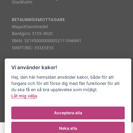
Stockholm
BETALNINGSMOTTAGARE
Waya/Klientmedel
Bankgiro: 5155-4020
IBAN: SE7450000000052111046841
SWIFT/BIC: ESSESESS
KUNDTJÄNST
Vi använder kakor!
support@waya.se
Chatt på waya.se
Hej, den här hemsidan använder kakor, både för att
010-330 20 88
fungera och för att förse dig med fler funktioner för att
Öppettider: Helgfria vardagar 8-16
du ska få en så bra upplevelse som möjligt.
Låt mig välja
© 2026 Waya Technology AB
Acceptera alla
Neka alla